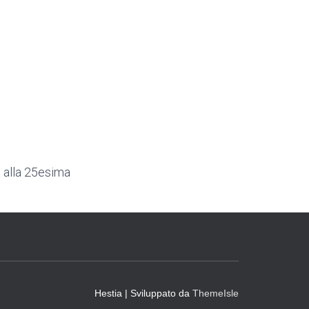
 alla 25esima
Hestia | Sviluppato da
ThemeIsle