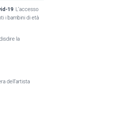
vid-19
. L’accesso
ti i bambini di età
isdire la
ra dell’artista