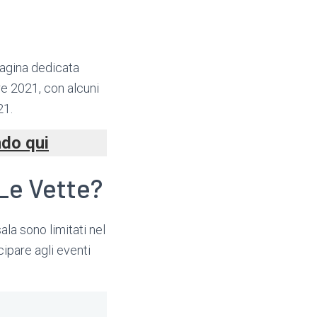
pagina dedicata
re 2021, con alcuni
21.
ndo qui
 Le Vette?
ala sono limitati nel
cipare agli eventi