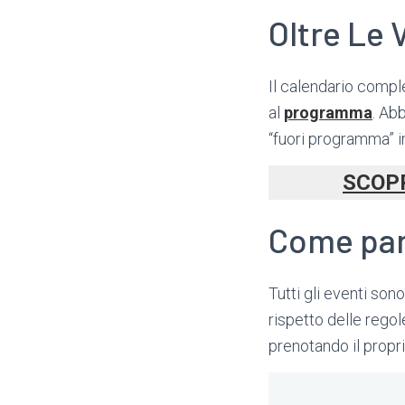
Oltre Le 
Il calendario compl
al
programma
. Ab
“fuori programma” i
SCOPRI
Come part
Tutti gli eventi son
rispetto delle regol
prenotando il propr