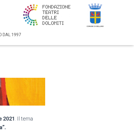
O DAL 1997
re 2021
. Il tema
a”.