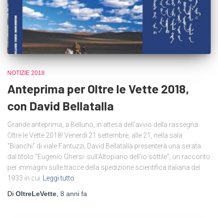
NOTIZIE 2018
Anteprima per Oltre le Vette 2018,
con David Bellatalla
Grande anteprima, a Belluno, in attesa dell’avvio della rassegna
Oltre le Vette 2018! Venerdì 21 settembre, alle 21, nella sala
“Bianchi” di viale Fantuzzi, David Bellatalla presenterà una serata
dal titolo “Eugenio Ghersi: sull’Altopiano dell’io sottile”, un racconto
per immagini sulle tracce della spedizione scientifica italiana del
1933 in cui
Leggi tutto
Di
OltreLeVette
,
8 anni
fa