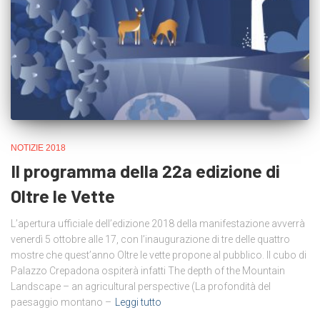
NOTIZIE 2018
Il programma della 22a edizione di
Oltre le Vette
L’apertura ufficiale dell’edizione 2018 della manifestazione avverrà
venerdì 5 ottobre alle 17, con l’inaugurazione di tre delle quattro
mostre che quest’anno Oltre le vette propone al pubblico. Il cubo di
Palazzo Crepadona ospiterà infatti The depth of the Mountain
Landscape – an agricultural perspective (La profondità del
paesaggio montano –
Leggi tutto