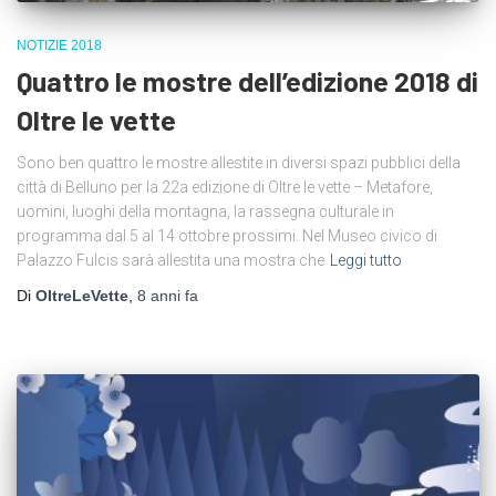
NOTIZIE 2018
Quattro le mostre dell’edizione 2018 di
Oltre le vette
Sono ben quattro le mostre allestite in diversi spazi pubblici della
città di Belluno per la 22a edizione di Oltre le vette – Metafore,
uomini, luoghi della montagna, la rassegna culturale in
programma dal 5 al 14 ottobre prossimi. Nel Museo civico di
Palazzo Fulcis sarà allestita una mostra che
Leggi tutto
Di
OltreLeVette
,
8 anni
fa