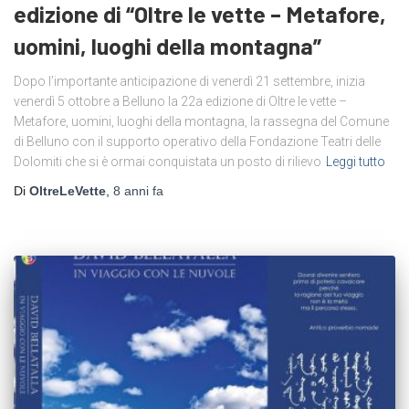
edizione di “Oltre le vette – Metafore,
uomini, luoghi della montagna”
Dopo l’importante anticipazione di venerdì 21 settembre, inizia
venerdì 5 ottobre a Belluno la 22a edizione di Oltre le vette –
Metafore, uomini, luoghi della montagna, la rassegna del Comune
di Belluno con il supporto operativo della Fondazione Teatri delle
Dolomiti che si è ormai conquistata un posto di rilievo
Leggi tutto
Di
OltreLeVette
,
8 anni
fa