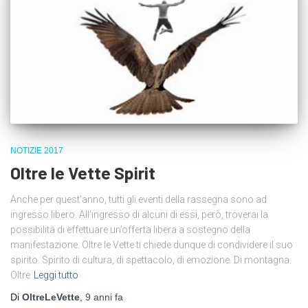
NOTIZIE 2017
Oltre le Vette Spirit
Anche per quest’anno, tutti gli eventi della rassegna sono ad
ingresso libero. All’ingresso di alcuni di essi, però, troverai la
possibilità di effettuare un’offerta libera a sostegno della
manifestazione. Oltre le Vette ti chiede dunque di condividere il suo
spirito. Spirito di cultura, di spettacolo, di emozione. Di montagna.
Oltre
Leggi tutto
Di
OltreLeVette
,
9 anni
fa