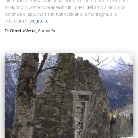
Internazionale della Montagna. Si tratta di una serie di eventi che si
svolgono in contemporanea in tutti i paesi dell’arco alpino, con
centinaia di appuntamenti, tutti dedicati alla montagna, alla
letteratura e
Leggi tutto
Di
OltreLeVette
,
8 anni
fa