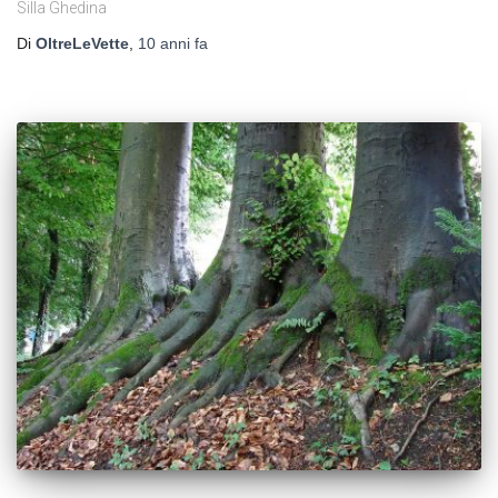
Silla Ghedina
Di
OltreLeVette
,
10 anni
fa