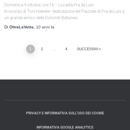
Domenica 9 ottobre, ore 16 – Località Pra de Luni.
In ricordo di Toni Hiebeler: dedicazione del Piazzale di Pra de Luni a
un grande amico delle Dolomiti Bellunesi.
Di
OltreLeVette
,
10 anni
fa
Paginazione
1
2
…
4
SUCCESSIVI
degli
articoli
PRIVACY E INFORMATIVA SULL’USO DEI COOKIE
INFORMATIVA GOOGLE ANALYTICS