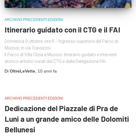
ARCHIVIO PRECEDENTI EDIZIONI
Itinerario guidato con il CTG e il FAI
Domenica 9 ottobre, ore 9 – Ingresso superiore del Parco di
Mussoi, in via Travazzoi.
Il Parco di Villa Clizia a Mussoi: itinerario guidato e interventi
storico-artistici curati dal CTG e dalla Delegazione FAI.
Di
OltreLeVette
,
10 anni
fa
ARCHIVIO PRECEDENTI EDIZIONI
Dedicazione del Piazzale di Pra de
Luni a un grande amico delle Dolomiti
Bellunesi