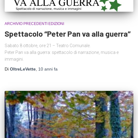
ARCHIVIO PRECEDENTI EDIZIONI
Spettacolo “Peter Pan va alla guerra”
Sabato 8 ottobre, ore 21 – Teatro Comunale.
Peter Pan va alla guerra: spettacolo di narrazione, musica e
immagini.
Di
OltreLeVette
,
10 anni
fa