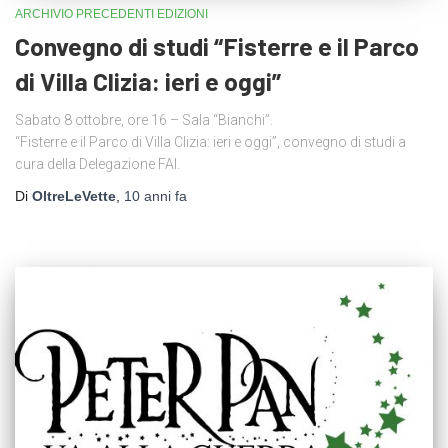
ARCHIVIO PRECEDENTI EDIZIONI
Convegno di studi “Fisterre e il Parco
di Villa Clizia: ieri e oggi”
Sabato 8 ottobre, ore 16 – Sala “Bianchi”.
“Fisterre e il Parco di Villa Clizia: ieri e oggi”, convegno di studi a
cura della Delegazione FAI.
Di
OltreLeVette
,
10 anni
fa