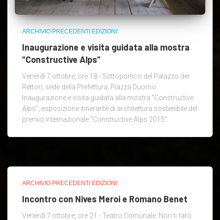
ARCHIVIO PRECEDENTI EDIZIONI
Inaugurazione e visita guidata alla mostra
“Constructive Alps”
Venerdì 7 ottobre, ore 18 - Sottoportico del Palazzo dei
Rettori, sede della Prefettura, Piazza Duomo.
Inaugurazione e visita guidata alla mostra "Constructive
Alps", esposizione itinerante di architettura sostenibile del
premio internazionale "Constructive Alps 2015".
ARCHIVIO PRECEDENTI EDIZIONI
Incontro con Nives Meroi e Romano Benet
Venerdì 7 ottobre, ore 21 - Teatro Comunale. Non ti farò