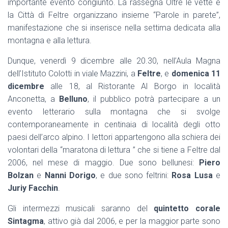
importante evento congiunto. La rassegna Oltre le vette e
la Città di Feltre organizzano insieme “Parole in parete”,
manifestazione che si inserisce nella settima dedicata alla
montagna e alla lettura.
Dunque,
venerdì 9 dicembre
alle 20.30, nell’Aula Magna
dell’Istituto Colotti in viale Mazzini, a
Feltre
, e
domenica 11
dicembre
alle 18, al Ristorante Al Borgo in località
Anconetta, a
Belluno
, il pubblico potrà partecipare a un
evento letterario sulla montagna che si svolge
contemporaneamente in centinaia di località degli otto
paesi dell’arco alpino. I lettori appartengono alla schiera dei
volontari della “maratona di lettura ” che si tiene a Feltre dal
2006, nel mese di maggio. Due sono bellunesi:
Piero
Bolzan
e
Nanni Dorigo
, e due sono feltrini:
Rosa Lusa
e
Juriy Facchin
.
Gli intermezzi musicali saranno del
quintetto corale
Sintagma
, attivo già dal 2006, e per la maggior parte sono