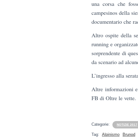
una corsa che foss
campesinos della sier
documentario che rac
Altro ospite della s
running e organizzato
sorprendente di quest
da scenario ad alcun
L’ingresso alla serata
Altre informazioni e
FB di Oltre le vette.
Categorie:
NOTIZIE 2017
Tag:
Alpinismo
Brunod