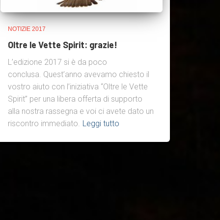
NOTIZIE 2017
Oltre le Vette Spirit: grazie!
L’edizione 2017 si è da poco
conclusa. Quest’anno avevamo chiesto il
vostro aiuto con l’iniziativa “Oltre le Vette
Spirit” per una libera offerta di supporto
alla nostra rassegna e voi ci avete dato un
riscontro immediato.
Leggi tutto