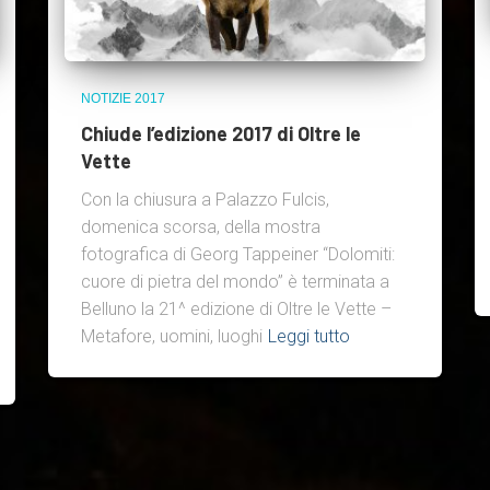
NOTIZIE 2017
Chiude l’edizione 2017 di Oltre le
Vette
Con la chiusura a Palazzo Fulcis,
domenica scorsa, della mostra
fotografica di Georg Tappeiner “Dolomiti:
cuore di pietra del mondo” è terminata a
Belluno la 21^ edizione di Oltre le Vette –
Metafore, uomini, luoghi
Leggi tutto