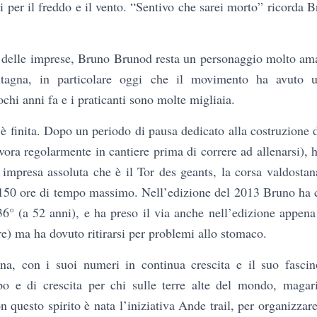
i per il freddo e il vento. “Sentivo che sarei morto” ricorda B
e delle imprese, Bruno Brunod resta un personaggio molto am
tagna, in particolare oggi che il movimento ha avuto 
chi anni fa e i praticanti sono molte migliaia.
è finita. Dopo un periodo di pausa dedicato alla costruzione 
avora regolarmente in cantiere prima di correre ad allenarsi), h
a impresa assoluta che è il Tor des geants, la corsa valdost
e 150 ore di tempo massimo. Nell’edizione del 2013 Bruno ha 
 36° (a 52 anni), e ha preso il via anche nell’edizione appena
re) ma ha dovuto ritirarsi per problemi allo stomaco.
a, con i suoi numeri in continua crescita e il suo fasci
po e di crescita per chi sulle terre alte del mondo, magar
on questo spirito è nata l’iniziativa Ande trail, per organizza