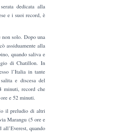
erata dedicata alla
ese e i suoi record, è
 e non solo. Dopo una
dicò assiduamente alla
bino, quando saliva e
ggio di Chatillon. In
sso l’Italia in tante
salita e discesa del
4 minuti, record che
 ore e 52 minuti.
il preludio di altri
 via Marangu (5 ore e
rd all’Everest, quando