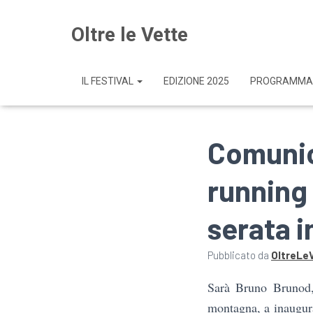
Oltre le Vette
IL FESTIVAL
EDIZIONE 2025
PROGRAMMA
Comunic
running 
serata i
Pubblicato da
OltreLe
Sarà Bruno Brunod, 
montagna, a inaugura