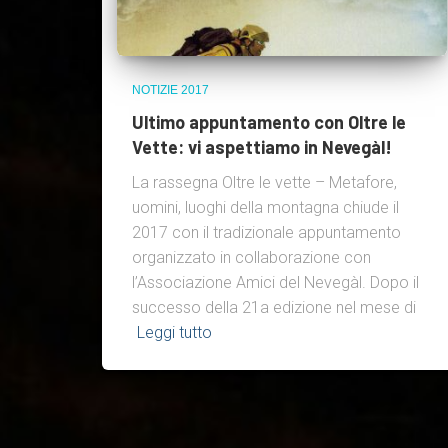
NOTIZIE 2017
Ultimo appuntamento con Oltre le
Vette: vi aspettiamo in Nevegàl!
La rassegna Oltre le vette – Metafore,
uomini, luoghi della montagna chiude il
2017 con il tradizionale appuntamento
organizzato in collaborazione con
l’Associazione Amici del Nevegàl. Dopo il
successo della 21a edizione nel mese di
Leggi tutto