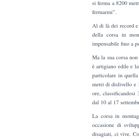
si ferma a 8200 metr
fermarmi”.
Al di là dei record 
della corsa in mon
impensabile fino a po
Ma la sua corsa non 
è artigiano edile e l
particolare in quell
metri di dislivello 
ore, classificandosi
dal 10 al 17 settemb
La corsa in montagn
occasione di svilup
disagiati, ci vive. C