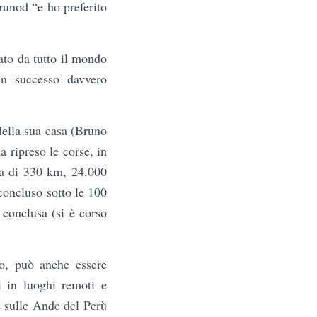
runod “e ho preferito
ato da tutto il mondo
un successo davvero
della sua casa (Bruno
a ripreso le corse, in
ana di 330 km, 24.000
concluso sotto le 100
 conclusa (si è corso
no, può anche essere
i in luoghi remoti e
re sulle Ande del Perù