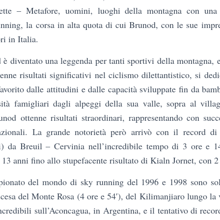
vette – Metafore, uomini, luoghi della montagna con una s
running, la corsa in alta quota di cui Brunod, con le sue impr
i in Italia.
è diventato una leggenda per tanti sportivi della montagna,
enne risultati significativi nel ciclismo dilettantistico, si de
avorito dalle attitudini e dalle capacità sviluppate fin da bam
tà famigliari dagli alpeggi della sua valle, sopra al villa
unod ottenne risultati straordinari, rappresentando con succe
azionali. La grande notorietà però arrivò con il record di 
) da Breuil – Cervinia nell’incredibile tempo di 3 ore e 1
 13 anni fino allo stupefacente risultato di Kialn Jornet, con 2
pionato del mondo di sky running del 1996 e 1998 sono solo 
discesa del Monte Rosa (4 ore e 54′), del Kilimanjiaro lungo la
i incredibili sull’Aconcagua, in Argentina, e il tentativo di reco