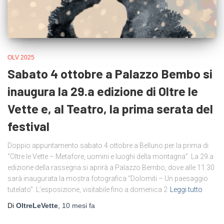
OLV 2025
Sabato 4 ottobre a Palazzo Bembo si
inaugura la 29.a edizione di Oltre le
Vette e, al Teatro, la prima serata del
festival
Doppio appuntamento sabato 4 ottobre a Belluno per la prima di
“Oltre le Vette – Metafore, uomini e luoghi della montagna”. La 29.a
edizione della rassegna si aprirà a Palazzo Bembo, dove alle 11.30
sarà inaugurata la mostra fotografica “Dolomiti – Un paesaggio
tutelato”. L’esposizione, visitabile fino a domenica 2
Leggi tutto
Di
OltreLeVette
,
10 mesi
fa