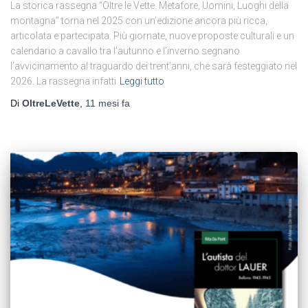
La storica rassegna “Oltre le Vette. Metafore, Uomini, Luoghi della
montagna” torna nel 2025 con un’edizione ancora più ricca,
articolata e partecipata. Più giornate, nuove proposte culturali e un
calendario a cavallo tra l’autunno e l’inverno segnano
l’avvicinamento al traguardo dei trent’anni, che sarà festeggiato nel
2026. La rassegna infatti
Leggi tutto
Di
OltreLeVette
,
11 mesi
fa