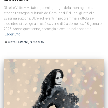
Oltre Le Vette – Metafore, uomini, luoghi della montagna è la
storica rassegna culturale del Comune di Belluno, giunta alla
29esima edizione. Oltre agli eventi in programma a ottobre e
dicembre, si svolgerà in città da venerdì 9 a domenica 18 gennaio
2026. Anche quest’anno, come già avvenuto nelle passate
Leggi tutto
Di
OltreLeVette
,
8 mesi
fa