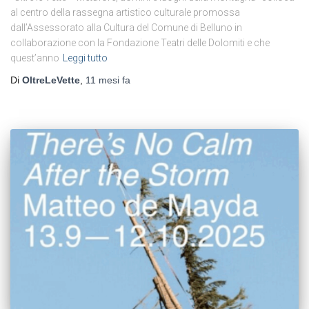
al centro della rassegna artistico culturale promossa
dall’Assessorato alla Cultura del Comune di Belluno in
collaborazione con la Fondazione Teatri delle Dolomiti e che
quest’anno
Leggi tutto
Di
OltreLeVette
,
11 mesi
fa