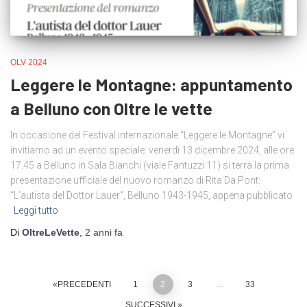
OLV 2024
Leggere le Montagne: appuntamento
a Belluno con Oltre le vette
In occasione del Festival internazionale “Leggere le Montagne” vi
invitiamo ad un evento speciale: venerdì 13 dicembre 2024, alle ore
17.45 a Belluno in Sala Bianchi (viale Fantuzzi 11) si terrà la prima
presentazione ufficiale del nuovo romanzo di Rita Da Pont:
“L’autista del Dottor Lauer”, Belluno 1943-1945, appena pubblicato
Leggi tutto
Di
OltreLeVette
,
2 anni
fa
Paginazione
PRECEDENTI
1
2
3
…
33
SUCCESSIVI