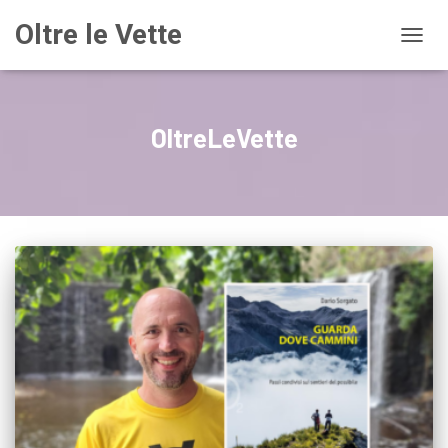
Oltre le Vette
NAVIG
OltreLeVette