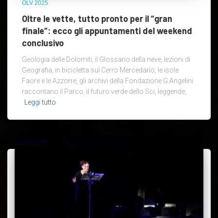
OLV 2025
Oltre le vette, tutto pronto per il “gran
finale”: ecco gli appuntamenti del weekend
conclusivo
Geologia delle Dolomiti, il Glossario della neve, lezioni di
Geografia, in bicicletta sul Cerro Mercedario, le isole
Faore e le Azzorre, gli archivi della Fondazione G.Angelini
raccontano il Parco, il futuro verde dello Sci, leggende,
Leggi tutto