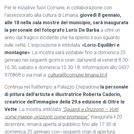
Per le iniziative fuori Comune, in collaborazione con
l’assessorato alla cultura di Limana,
giovedì 8 gennaio,
alle 18 nella sala mostre del municipio, sarà inaugurata
la personale del fotografo Loris De Barba
a oltre un
anno dal tragico incidente che ha spento il suo sguardo
sulle vette. L’esposizione è intitolata:
«Loris-Equilibri e
montagne»
. La mostra sarà visitabile fino a domenica 25
gennaio nei seguenti giorni e orari: dal lunedì al venerdì 8.30-
16.30, sabato e domenica 10.30-18. Informazioni allo 0437
970868 o via mail a:
cultura@comune.limana.bl.it
.
Continua nel frattempo a Palazzo Crepadona
la personale
di pittura dell’artista e illustratrice Roberta Cadorin,
creatrice dell’immagine della 29.a edizione di Oltre le
Vette
. La mostra, intitolata
“Sguardi e Orizzonti – Volti
come mappe, orizzonti come promesse”
, inaugurata il 20
dicembre, rimarrà aperta al pubblico fino alle 17.30 di
domenica 25 gennaio con i seguenti orari di apertura: