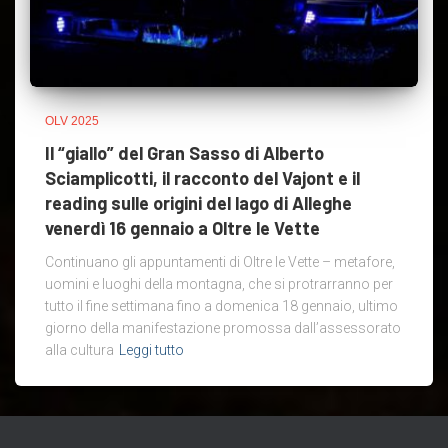
OLV 2025
Il “giallo” del Gran Sasso di Alberto
Sciamplicotti, il racconto del Vajont e il
reading sulle origini del lago di Alleghe
venerdì 16 gennaio a Oltre le Vette
Continuano gli appuntamenti di Oltre le Vette – metafore,
uomini e luoghi della montagna, che si protrarranno per
tutto il fine settimana fino a domenica 18 gennaio, ultimo
giorno della manifestazione promossa dall’assessorato
alla cultura
Leggi tutto